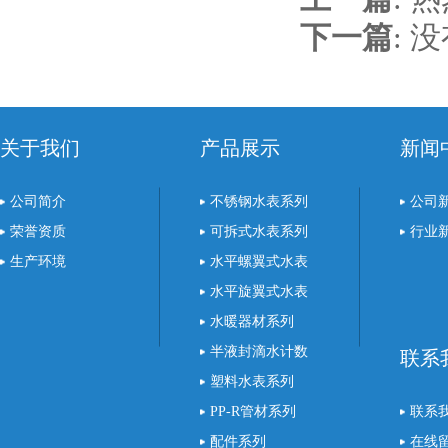
下一篇
:
没
关于我们
产品展示
新闻
公司简介
不锈钢水表系列
公司
荣誉资质
可拆式水表系列
行业
生产环境
水平螺翼式水表
水平旋翼式水表
水暖器材系列
半液封滴水计数
联系
表
塑料水表系列
PP-R管材系列
联系
配件系列
在线