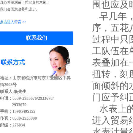
围也应及
真心希望您留下您宝贵的意见！
我们会因您改善和进步。
早几年，
点击进入留言 >>
序，五花
过程中只
联系我们
工队伍在
表叠加在
扭转，刻
地址：山东省临沂市河东工业园区中昇
面倾斜的
街2003号
联系人:杨先生
门应予纠
电话：0539-2933676/2933678/
2933679
水表上的
手机：13905495155
进入贸易
传真：0539-2933000
邮编：276034
水表计量