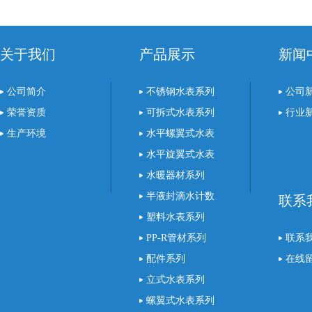
关于我们
产品展示
新闻
公司简介
不锈钢水表系列
公司
荣誉资质
可拆式水表系列
行业
生产环境
水平螺翼式水表
水平旋翼式水表
水暖器材系列
半液封滴水计数
联系
表
塑料水表系列
PP-R管材系列
联系
配件系列
在线
立式水表系列
螺翼式水表系列